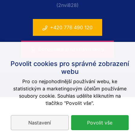
(2nvi828)
+420 776 490 120
Dohodněte si návštěvu školy
Povolit cookies pro správné zobrazení
webu
Pro co nejpohodlnější používání webu, ke
© 2014-2026 Anglická škola Brno, ISOB
Web-Klub.cz
a
Contimex
statistickým a marketingovým účelům používáme
soubory cookie. Souhlas udělíte kliknutím na
tlačítko "Povolit vše".
Nastavení
Povolit vše