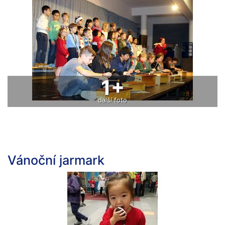
1+
další foto
Vánoční jarmark