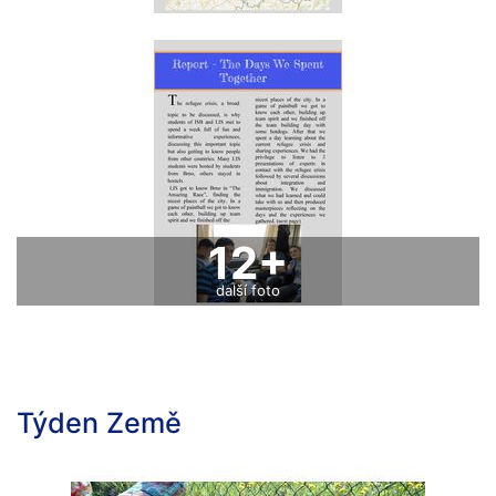
12+
další foto
Týden Země