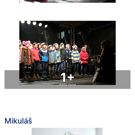
1+
další foto
Mikuláš