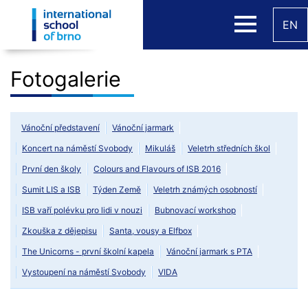
EN
Fotogalerie
Vánoční představení
Vánoční jarmark
Koncert na náměstí Svobody
Mikuláš
Veletrh středních škol
První den školy
Colours and Flavours of ISB 2016
Sumit LIS a ISB
Týden Země
Veletrh známých osobností
ISB vaří polévku pro lidi v nouzi
Bubnovací workshop
Zkouška z dějepisu
Santa, vousy a Elfbox
The Unicorns - první školní kapela
Vánoční jarmark s PTA
Vystoupení na náměstí Svobody
VIDA