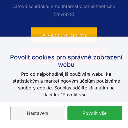
Datová schránka: Brno International School s.r.o.
(2nvi828)
+420 776 490 120
Dohodněte si návštěvu školy
Povolit cookies pro správné zobrazení
webu
Pro co nejpohodlnější používání webu, ke
statistickým a marketingovým účelům používáme
© 2014-2026 Anglická škola Brno, ISOB
soubory cookie. Souhlas udělíte kliknutím na
Web-Klub.cz
a
Contimex
tlačítko "Povolit vše".
Nastavení
Povolit vše