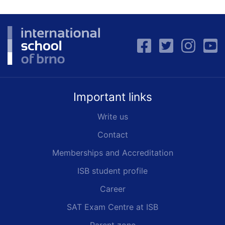
Important links
Write us
Contact
Memberships and Accreditation
ISB student profile
Career
SAT Exam Centre at ISB