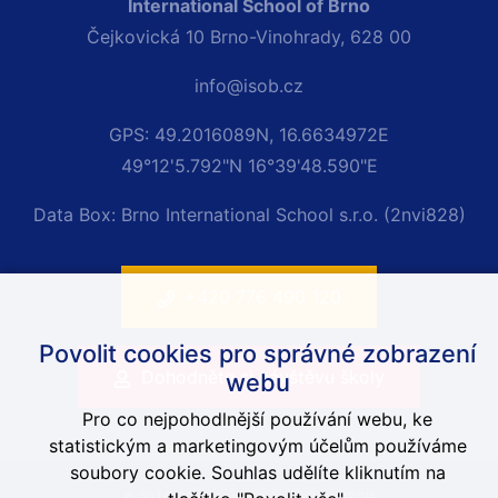
International School of Brno
Čejkovická 10 Brno-Vinohrady, 628 00
info@isob.cz
GPS: 49.2016089N, 16.6634972E
49°12'5.792"N 16°39'48.590"E
Data Box: Brno International School s.r.o. (2nvi828)
+420 776 490 120
Povolit cookies pro správné zobrazení
Dohodněte si návštěvu školy
webu
Pro co nejpohodlnější používání webu, ke
statistickým a marketingovým účelům používáme
soubory cookie. Souhlas udělíte kliknutím na
© 2014-2026 Anglická škola Brno, ISOB